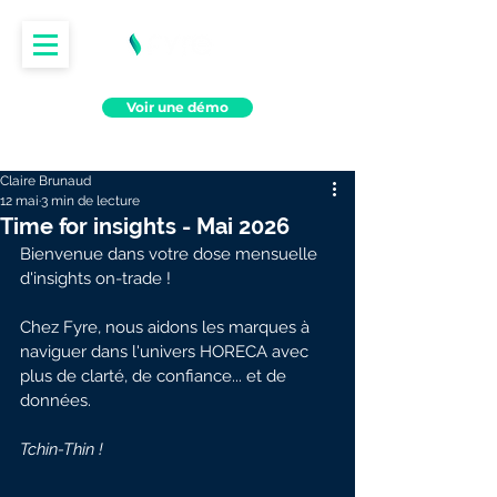
Voir une démo
Claire Brunaud
12 mai
3 min de lecture
Time for insights - Mai 2026
Bienvenue dans votre dose mensuelle 
d'insights on-trade !
Chez Fyre, nous aidons les marques à 
naviguer dans l'univers HORECA avec 
plus de clarté, de confiance... et de 
données.
Tchin-Thin !