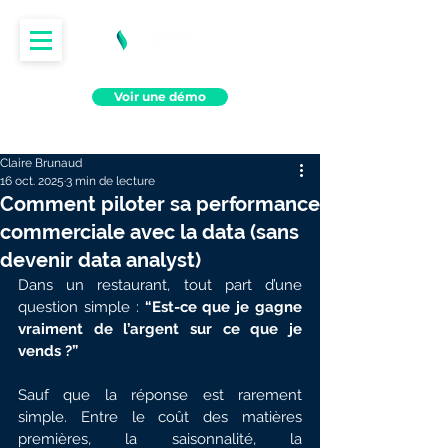
Voir une démo
Claire Brunaud
16 oct. 2025
3 min de lecture
Comment piloter sa performance
commerciale avec la data (sans
devenir data analyst)
Dans un restaurant, tout part d’une 
question simple : 
“Est-ce que je gagne 
vraiment de l’argent sur ce que je 
vends ?”
Sauf que la réponse est rarement 
simple. Entre le coût des matières 
premières, la saisonnalité, la 