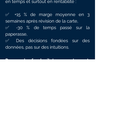
en temps et surtout en rentabilité :
✅ +15 % de marge moyenne en 3 
semaines après révision de la carte,
✅ -30 % de temps passé sur la 
paperasse,
✅ Des décisions fondées sur des 
données, pas sur des intuitions.
Parce qu’au fond, piloter un restaurant, 
c’est piloter un business.
Et un business performant se pilote 
avec les bons chiffres.
Articles