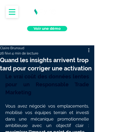
Voir une démo
Claire Brunaud
26 févr.
4 min de lecture
Quand les insights arrivent trop
tard pour corriger une activation
Le vrai coût des données lentes 
pour un Responsable Trade 
Marketing
Vous avez négocié vos emplacements, 
mobilisé vos équipes terrain et investi 
dans une mécanique promotionnelle 
ambitieuse avec un objectif clair : 