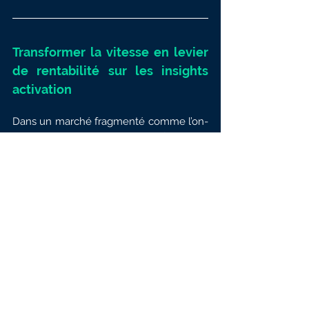
Transformer la vitesse en levier 
de rentabilité sur les insights 
activation
Dans un marché fragmenté comme l’on-
trade, la rapidité d’accès à l’information 
peut faire la différence entre une 
activation correcte et une activation 
réellement performante.
Lorsque vos insights activation arrivent 
trop tard, vous perdez la capacité 
d’ajuster et d’amplifier ce qui fonctionne. 
Lorsque vous accédez à la 
performance quasi en temps réel, 
chaque semaine devient une 
opportunité d’optimisation.