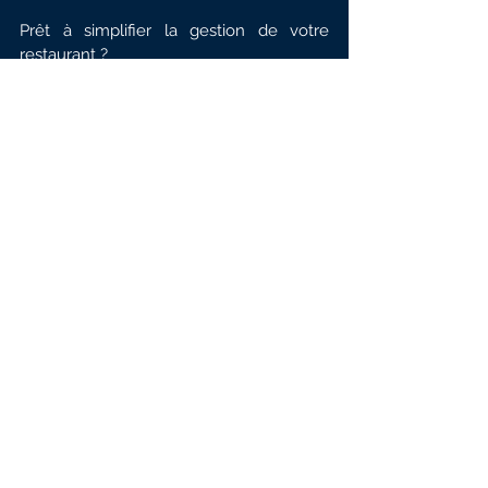
Prêt à simplifier la gestion de votre 
restaurant ?
👉 
Demandez une démo gratuite
 pour 
découvrir comment Fyre peut vous aider 
à gérer les pics de fréquentation 
efficacement.
Articles
Voir tout
Posts récents