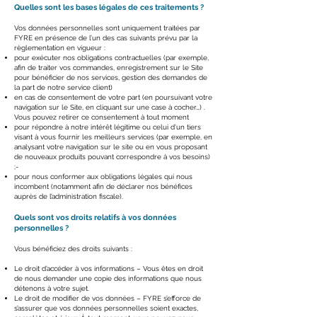
Quelles sont les bases légales de ces traitements ?
Vos données personnelles sont uniquement traitées par
FYRE en présence de l’un des cas suivants prévu par la
règlementation en vigueur :
pour exécuter nos obligations contractuelles (par exemple,
afin de traiter vos commandes, enregistrement sur le Site
pour bénéficier de nos services, gestion des demandes de
la part de notre service client)
en cas de consentement de votre part (en poursuivant votre
navigation sur le Site, en cliquant sur une case à cocher…) .
Vous pouvez retirer ce consentement à tout moment
pour répondre à notre intérêt légitime ou celui d’un tiers
visant à vous fournir les meilleurs services (par exemple, en
analysant votre navigation sur le site ou en vous proposant
de nouveaux produits pouvant correspondre à vos besoins)
;-
pour nous conformer aux obligations légales qui nous
incombent (notamment afin de déclarer nos bénéfices
auprès de l’administration fiscale).
Quels sont vos droits relatifs à vos données
personnelles ?
Vous bénéficiez des droits suivants :
Le droit d’accéder à vos informations – Vous êtes en droit
de nous demander une copie des informations que nous
détenons à votre sujet.
Le droit de modifier de vos données – FYRE s’efforce de
s’assurer que vos données personnelles soient exactes,