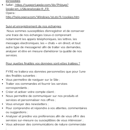
es+cookies
Safari :
https://support.apple.com/kb/PH21411?
locale=en_US&viewlocale=fr_FR
Opera :
http://help.opera.com/Windows/10.20/fr/cookies.htm
Suivi et enregistrement de nos échanges
Nous sommes susceptibles d’enregistrer et de conserver
une trace de nos échanges (ceux-ci comprenant
notamment les appels téléphoniques, les lettres, les
messages électroniques, les « chats » en direct, et tout
autre type de messagerie) afin de traiter vos demandes,
analyser et être en mesure d’améliorer la qualité de nos
services.
Pour quelles finalités vos données sont-elles traitées ?
FYRE ne traitera vos données personnelles que pour l’une
des finalités suivantes :
Vous permettre de naviguer sur le Site ;
Traiter vos commandes et fournir les services
correspondants ;
Créer et activer votre compte client ;
Nous permettre de communiquer sur nos produits et
services et personnaliser nos offres ;
Vous envoyer des newsletters ;
Pour comprendre et répondre à vos attentes, commentaires
ou suggestions ;
Analyser et prédire vos préférences afin de vous offrir des
services sur-mesure ou susceptibles de vous intéresser ;
Vous adresser des communications de nature commerciale
;