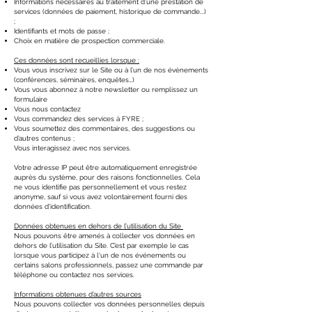
Informations nécessaires au traitement d’une prestation de
services (données de paiement, historique de commande...)
;
Identifiants et mots de passe ;
Choix en matière de prospection commerciale.
Ces données sont recueillies lorsque :
Vous vous inscrivez sur le Site ou à l’un de nos évènements
(conférences, séminaires, enquêtes…)
Vous vous abonnez à notre newsletter ou remplissez un
formulaire
Vous nous contactez
Vous commandez des services à FYRE ;
Vous soumettez des commentaires, des suggestions ou
d’autres contenus ;
Vous interagissez avec nos services.
Votre adresse IP peut être automatiquement enregistrée
auprès du système, pour des raisons fonctionnelles. Cela
ne vous identifie pas personnellement et vous restez
anonyme, sauf si vous avez volontairement fourni des
données d'identification.
Données obtenues en dehors de l’utilisation du Site
​Nous pouvons être amenés à collecter vos données en
dehors de l’utilisation du Site. C’est par exemple le cas
lorsque vous participez à l'un de nos événements ou
certains salons professionnels, passez une commande par
téléphone ou contactez nos services.
Informations obtenues d’autres sources
Nous pouvons collecter vos données personnelles depuis