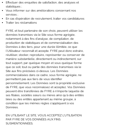
Effectuer des enquêtes de satisfaction, des analyses et
statistiques ;
Vous informer sur des améliorations concernant nos
services ;
En cas d’opération de recrutement, traiter vos candidatures
Traiter les réclamations
FYRE, et tout partenaire de son choix, peuvent utiliser les
données transmises via le Site sous forme agrégée,
notamment à des fins d'analyse, de compilation, de
production de statistiques et de commercialisation des
Données à des tiers, pour une durée illimitée, ce que
l'Utilisateur reconnaît et accepte. FYRE peut donc extraire,
réutiliser, stocker, reproduire, représenter ou conserver de
manière substantielle, directement ou indirectement, sur
tout support, par quelque moyen et sous quelque forme
que ce soit, tout ou partie des données transmises via le
Site aux fins précisées ci-dessus. Les Données
commercialisées dans ce cadre, sous forme agrégée, ne
permettent pas aux tiers de vous identifier
personnellement. Les Données sont la propriété exclusive
de FYRE, que vous reconnaissez et acceptez. Vos Données
peuvent être transférées de FYRE à n'importe laquelle de
ses filiales, sociétés sœurs ou mères ainsi qu'à des entités
liées ou des entités appartenant au même groupe, à
condition que les mêmes règles s'appliquent à vos
Données.
EN UTILISANT LE SITE, VOUS ACCEPTEZ L'UTILISATION
PAR FYRE DE VOS DONNÉES AUX FINS
SUSMENTIONNÉES.