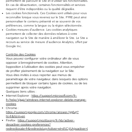
permettent de parcourir le Site et d'utiliser ses fonctionnalités.
En cas de désactivation, certaines fonctionnalités et services
risquent d'être indisponibles ou la qualité dégradée.
Les cookies fonctionnels. Ces Cookies sont utilisés pour vous
reconnaître lorsque vous revenez sur le Site. FYRE peut ainsi
personnaliser le contenu présenté et se souvenir de vos
préférences, comme la langue ou la région sélectionnée.
Cookies mesures d’audience. Les cookies analytiques
permettent de collecter des données relatives à votre
navigation sur le Site de manière à améliorer le Site. Le Site a
recours au service de mesure d’audience Analytics, offert par
Google Inc.
Contrôle des Cookies
Vous pouvez configurer votre ordinateur afin de vous
opposer à l’enregistrement de cookies. Attention,
l’opposition à l’utilisation des cookies peut vous empêcher
de profiter pleinement de la navigation sur le Site.
Vous êtes invités à vous reporter aux menus de
paramétrage de votre navigateur, dans lesquels des options
permettent de bloquer certains types de cookies, ou de les
supprimer après votre navigation.
Quelques liens utiles :
Internet Explorer :
https://support.microsoft.com/fr-
fr/help/17442/windows-internet-explorer-delete-manage-
cookies
Chrome :
https://support.google.com/chrome/answer/95647?
hl=fr&hlrm=en
Firefox :
https://support.mozilla.org/fr/kb/activer-
desactiver-cookies-preferences?
redirectlocale=fr&redirectslug=Activer+et+d%C3%A9sactiver+l