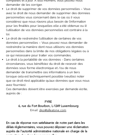
complètes et à jour. À tout moment, vous pouvez nous
demander de les corriger.
Le droit de supprimer de vos données personnelles – Vous
avez le droit de nous demander de supprimer des données
personnelles vous concernant dans le cas où i) vous
considérez que nous n’avons plus besoin de l’information
pour les finalités pour lesquelles elle a été obtenue ou ii)
l’utilisation de vos données personnelles est contraire à la
loi.
Le droit de restreindre l’utilisation de certaines de vos
données personnelles – Vous pouvez nous demander de
restreindre la manière dont nous utilisons vos données
personnelles dans la limite de nos obligations légales ou à
ce qui nécessaire pour traiter vos commandes.
Le droit à la portabilité de vos données - Dans certaines
circonstances, vous bénéficiez du droit de recevoir des
données sous forme électronique et /ou de nous
demander de transmettre ces informations à un tiers
lorsque cela est techniquement possible (veuillez noter
que ce droit n’est applicable qu’aux données que vous nous
avez fournies).
Ces demandes doivent être exercées par demande écrite,
auprès de :
FYRE
6, rue du Fort Bourbon, L-1249 Luxembourg
Email:
dpo@alleatone.com
En cas de réponse non satisfaisante de notre part dans les
délais règlementaires, vous pouvez déposer une réclamation
auprès de l'autorité administrative nationale en charge de la