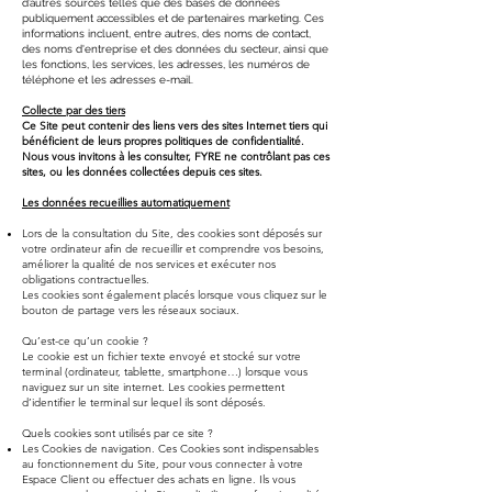
d’autres sources telles que des bases de données
publiquement accessibles et de partenaires marketing. Ces
informations incluent, entre autres, des noms de contact,
des noms d'entreprise et des données du secteur, ainsi que
les fonctions, les services, les adresses, les numéros de
téléphone et les adresses e-mail.
Collecte par des tiers
Ce Site peut contenir des liens vers des sites Internet tiers qui
bénéficient de leurs propres politiques de confidentialité.
Nous vous invitons à les consulter, FYRE ne contrôlant pas ces
sites, ou les données collectées depuis ces sites.
Les données recueillies automatiquement
Lors de la consultation du Site, des cookies sont déposés sur
votre ordinateur afin de recueillir et comprendre vos besoins,
améliorer la qualité de nos services et exécuter nos
obligations contractuelles.
Les cookies sont également placés lorsque vous cliquez sur le
bouton de partage vers les réseaux sociaux.
Qu’est-ce qu’un cookie ?
Le cookie est un fichier texte envoyé et stocké sur votre
terminal (ordinateur, tablette, smartphone…) lorsque vous
naviguez sur un site internet. Les cookies permettent
d’identifier le terminal sur lequel ils sont déposés.
Quels cookies sont utilisés par ce site ?
Les Cookies de navigation. Ces Cookies sont indispensables
au fonctionnement du Site, pour vous connecter à votre
Espace Client ou effectuer des achats en ligne. Ils vous