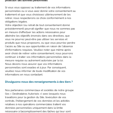
protection des données personnelles
Si vous vous opposez au traitement de vos informations
personnelles ou si vous avez donné votre consentement au
traitement et que vous choisissez ultérieurement de les
retirer, nous respecterons ce choix conformément à nos
obligations légales.
Votre objection (ou retrait de tout consentement donné
précédemment) pourrait signifier que nous ne sommes pas
en mesure d'effectuer les actions nécessaires pour
atteindre les objectifs énoncés dans ces directives, que
vous ne pourrez peut-être pas utiliser les services et
produits que nous proposons, ou que vous pourriez perdre
l'accès au Site ou aux opportunités en raison de l'absence
d'informations requises. Veuillez noter que même après
avoir choisi de retirer votre consentement, nous pourrons
continuer à traiter vos informations personnelles dans la
mesure requise ou autrement autorisée par la loi.
Nous devons nous assurer que vos informations
personnelles sont exactes et à jour. Par conséquent,
veuillez nous informer de toute modification de vos
informations en nous contactant.
Divulguons-nous des renseignements à des tiers ?
Nos partenaires commerciaux et sociétés de notre groupe
(les « Destinataires Autorisés ») avec lesquels nous
travaillons pour la gestion du Site, l’exécution de vos
contrats, l’hébergement de vos données et les activités
relatives à nos opérations commerciales traitent vos
données personnelles uniquement dans la limite
nécessaire à l’accomplissement des tâches qui leur sont