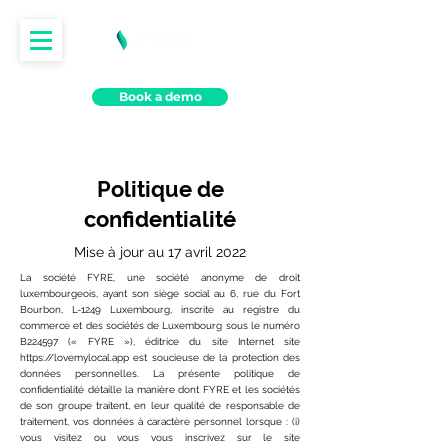
Book a demo
Politique de
confidentialité
Mise à jour au 17 avril 2022
La société FYRE, une société anonyme de droit
luxembourgeois, ayant son siège social au 6, rue du Fort
Bourbon, L-1249 Luxembourg, inscrite au registre du
commerce et des sociétés de Luxembourg sous le numéro
B224597 (« FYRE »), éditrice du site Internet site
https://lovemylocal.app
est soucieuse de la protection des
données personnelles. La présente politique de
confidentialité détaille la manière dont FYRE et les sociétés
de son groupe traitent, en leur qualité de responsable de
traitement, vos données à caractère personnel lorsque : (i)
vous visitez ou vous vous inscrivez sur le site