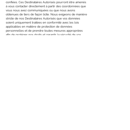
confiées. Ces Destinataires Autorisés pourront être amenés
à vous contacter directement à partir des coordonnées que
vous nous avez communiquées ou que nous avons
obtenues de tiers de façon licite. Nous exigeons de manière
stricte de nos Destinataires Autorisés que vos données
soient uniquement traitées en conformité avec les lois
applicables en matière de protection de données
personnelles et de prendre toutes mesures appropriées
afin de protéger nos droits et garantir la sécurité de vos
données.
Nous pouvons également divulguer vos données si nous
pensons que cela est nécessaire pour nous conformer à la
loi, protéger nos droits ou dans l’hypothèse où tout ou
partie de nos activités ou actifs seraient transférés à une
autre société.
Enfin, des informations agrégées, c’est-à-dire non
identifiables peuvent être fournies à des tiers à des fins
marketing, publicitaires ou autres.
Au Luxembourg, le traitement des «données personnelles
sensibles» est interdit. Les données personnelles sensibles
sont des informations sur ou qui révèlent votre origine
raciale ou ethnique, vos opinions politiques, vos convictions
religieuses, philosophiques ou similaires, l'appartenance à
un syndicat, votre santé physique ou mentale, votre vie
sexuelle, la commission d'infractions pénales et / ou la
participation à des procédures pénales.
Nous vous demandons de ne pas nous envoyer de
données personnelles sensibles.
Vos données sont-elles transférées en dehors de