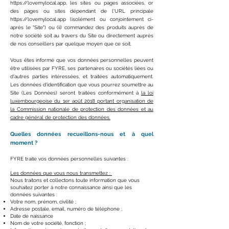
https://lovemylocal.app
, les sites ou pages associées, or
des pages ou sites dépendant de l'URL principale
https://lovemylocal.app
(isolément ou conjointement ci-
après le "Site") ou (ii) commandez des produits auprès de
notre société soit au travers du Site ou directement auprès
de nos conseillers par quelque moyen que ce soit.
Vous êtes informé que vos données personnelles peuvent
être utilisées par FYRE, ses partenaires ou sociétés liées ou
d'autres parties intéressées, et traitées automatiquement.
Les données d'identification que vous pourrez soumettre au
Site (Les Données) seront traitées conformément à
la loi
luxembourgeoise du 1er août 2018 portant organisation de
la Commission nationale de protection des données et au
cadre général de protection des données.
Quelles données recueillons-nous et à quel
moment ?
FYRE traite vos données personnelles suivantes :
Les données que vous nous transmettez :
Nous traitons et collectons toute information que vous
souhaitez porter à notre connaissance ainsi que les
données suivantes :
Votre nom, prénom, civilité ;
Adresse postale, email, numéro de téléphone ;
Date de naissance
Nom de votre société, fonction ;