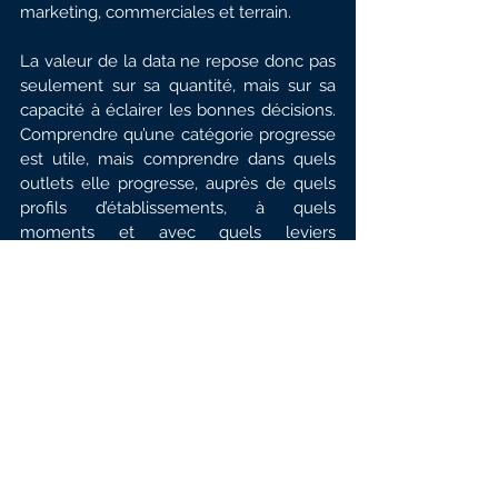
marketing, commerciales et terrain.
La valeur de la data ne repose donc pas 
seulement sur sa quantité, mais sur sa 
capacité à éclairer les bonnes décisions. 
Comprendre qu’une catégorie progresse 
est utile, mais comprendre dans quels 
outlets elle progresse, auprès de quels 
profils d’établissements, à quels 
moments et avec quels leviers 
d’activation est beaucoup plus puissant.
C’est cette capacité à passer d’une vision 
générale du marché à une lecture 
opérationnelle qui peut transformer la 
manière dont les marques pilotent le 
foodservice.
Mieux lire pour mieux agir