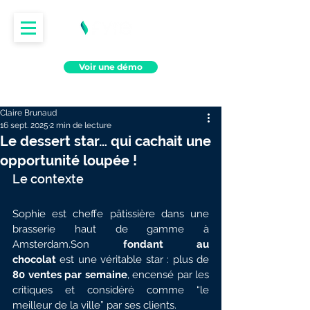
Voir une démo
Claire Brunaud
16 sept. 2025
2 min de lecture
Le dessert star… qui cachait une
opportunité loupée !
Le contexte
Sophie est cheffe pâtissière dans une 
brasserie haut de gamme à 
Amsterdam.Son 
fondant au 
chocolat
 est une véritable star : plus de 
80 ventes par semaine
, encensé par les 
critiques et considéré comme “le 
meilleur de la ville” par ses clients.