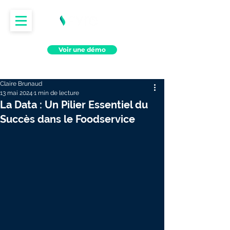
Voir une démo
Claire Brunaud
13 mai 2024
1 min de lecture
La Data : Un Pilier Essentiel du
Succès dans le Foodservice