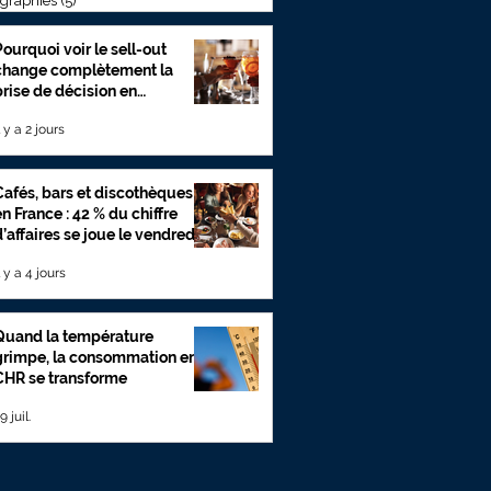
ographies
(5)
5 posts
Pourquoi voir le sell-out
change complètement la
prise de décision en
Foodservice
l y a 2 jours
Cafés, bars et discothèques
en France : 42 % du chiffre
d’affaires se joue le vendredi
et le samedi
l y a 4 jours
Quand la température
grimpe, la consommation en
CHR se transforme
9 juil.