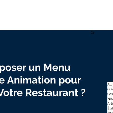
Solutions
Data
Use cases
À propos
Insig
poser un Menu
e Animation pour
All
otre Restaurant ?
Gui
Cas
New
Art
Éta