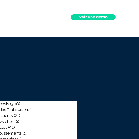
Voir une démo
hts
Contact
 posts
(306)
306 posts
des Pratiques
(12)
12 posts
 clients
(21)
21 posts
sletter
(9)
9 posts
icles
(91)
91 posts
blissements
(1)
1 post