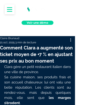
Voir une démo
Claire Brunaud
21 oct. 2025
3 min de lecture
Comment Clara a augmenté son
ticket moyen de +7 % en ajustant
ses prix au bon moment
Clara gère un petit restaurant italien dans 
une ville de province.
Sa cuisine maison, ses produits frais et 
son accueil chaleureux lui ont valu une 
belle réputation. Les clients sont au 
rendez-vous, mais depuis quelques 
mois, elle sent que 
les marges 
s’érodent
.