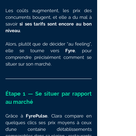
Les coûts augmentent, les prix des 
concurrents bougent, et elle a du mal à 
savoir 
si ses tarifs sont encore au bon 
niveau
.
Alors, plutôt que de décider “au feeling”, 
elle se tourne vers 
Fyre
, pour 
comprendre précisément comment se 
situer sur son marché.
Étape 1 — Se situer par rapport 
au marché
Grâce à 
FyrePulse
, Clara compare en 
quelques clics ses prix moyens à ceux 
d’une centaine d’établissements 