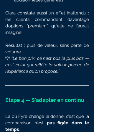
additionnelles générées.
Clara constate aussi un effet inattendu : 
les clients commandent davantage 
d’options “premium” qu’elle ne l’aurait 
imaginé.
Résultat : plus de valeur, sans perte de 
volume.
💡 
“Le bon prix, ce n’est pas le plus bas — 
c’est celui qui reflète la valeur perçue de 
l’expérience qu’on propose.”
Étape 4 — S’adapter en continu
Là où Fyre change la donne, c’est que la 
comparaison n’est 
pas figée dans le 
temps
.