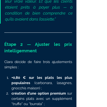
leur vraie valeur. Et que les clients 
étaient prêts à payer plus — à 
condition de bien comprendre ce 
qu’ils avaient dans l’assiette.”
Étape 2 — Ajuster les prix 
intelligemment
Clara décide de faire trois ajustements 
simples :
+0,80 € sur les plats les plus 
populaires
 (carbonara, lasagnes, 
gnocchis maison) ;
création d’une option premium
 sur 
certains plats avec un supplément 
“truffe” ou “burrata” ;