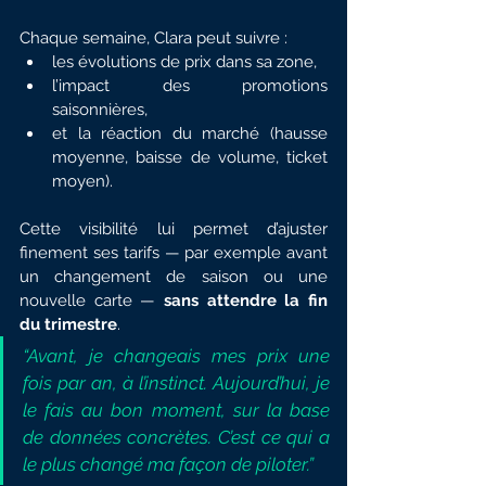
Chaque semaine, Clara peut suivre :
les évolutions de prix dans sa zone,
l’impact des promotions 
saisonnières,
et la réaction du marché (hausse 
moyenne, baisse de volume, ticket 
moyen).
Cette visibilité lui permet d’ajuster 
finement ses tarifs — par exemple avant 
un changement de saison ou une 
nouvelle carte — 
sans attendre la fin 
du trimestre
.
“Avant, je changeais mes prix une 
fois par an, à l’instinct. Aujourd’hui, je 
le fais au bon moment, sur la base 
de données concrètes. C’est ce qui a 
le plus changé ma façon de piloter.”