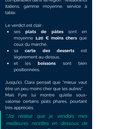
comparables dans sa région : restaurants 
italiens, gamme moyenne, service à 
table.
Le verdict est clair :
ses 
plats de pâtes
 sont en 
moyenne 
1,20 € moins chers
 que 
ceux du marché,
sa 
carte des desserts
 est 
légèrement au-dessus,
et les 
boissons
 sont bien 
positionnées.
Jusqu’ici, Clara pensait que “mieux vaut 
être un peu moins cher que les autres”.
Mais Fyre lui montre qu’elle sous-
valorise certains plats phares, pourtant 
très appréciés.
“
J’ai réalisé que je vendais mes 
meilleures recettes en dessous de 